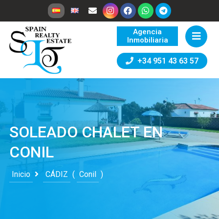
Agencia
Inmobiliaria
+34 951 43 63 57
SOLEADO CHALET EN
CONIL
Inicio
CÁDIZ
(
Conil
)