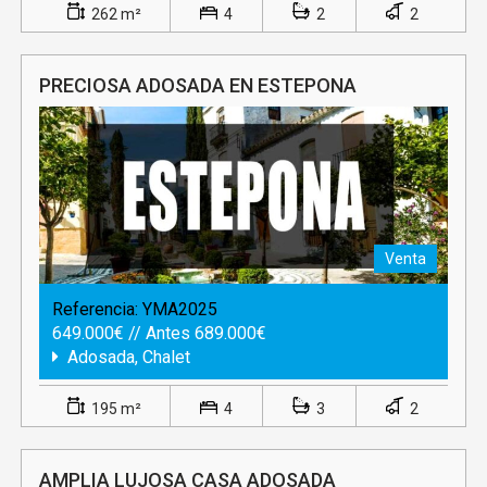
262 m²
4
2
2
PRECIOSA ADOSADA EN ESTEPONA
Venta
Referencia:
YMA2025
649.000€ // Antes 689.000€
Adosada, Chalet
195 m²
4
3
2
AMPLIA LUJOSA CASA ADOSADA