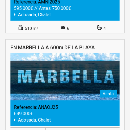
Referencia:
AMNI2025
595.000€ // Antes 750.000€
Adosada, Chalet
510 m²
6
4
EN MARBELLA A 600m DE LA PLAYA
Venta
Referencia:
ANAOJ25
649.000€
Adosada, Chalet