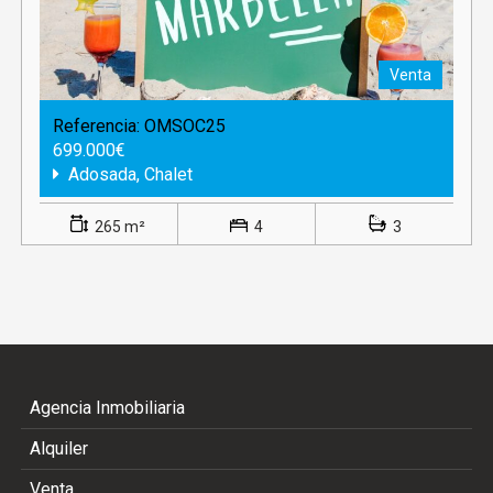
Venta
Referencia:
OMSOC25
699.000€
Adosada, Chalet
265 m²
4
3
Agencia Inmobiliaria
Alquiler
Venta