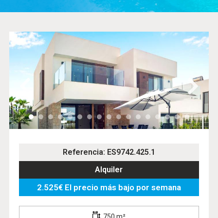
Referencia: ES9742.425.1
Alquiler
2.525€ El precio más bajo por semana
750 m²