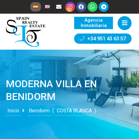
Agencia
Inmobiliaria
+34 951 43 63 57
MODERNA VILLA EN
BENIDORM
Inicio
Benidorm
(
COSTA BLANCA
)