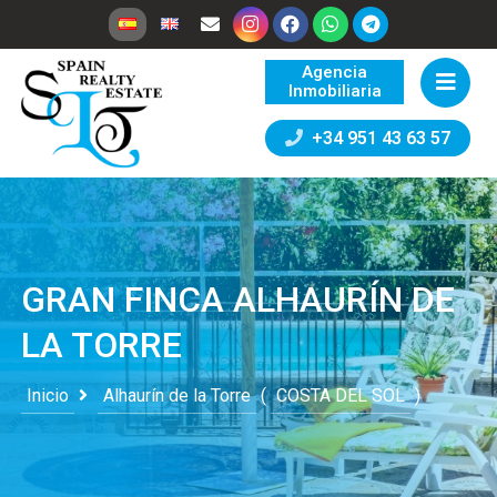
Agencia
Inmobiliaria
+34 951 43 63 57
GRAN FINCA ALHAURÍN DE
LA TORRE
Inicio
Alhaurín de la Torre
(
COSTA DEL SOL
)