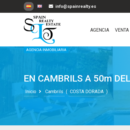
info@spainrealty.es
AGENCIA
VENTA
AGENCIA INMOBILIARIA
EN CAMBRILS A 50m DE
Inicio
Cambrils
(
COSTA DORADA
)