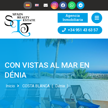
Agencia
Inmobiliaria
+34 951 43 63 57
CON VISTAS AL MAR EN
DÉNIA
Inicio
COSTA BLANCA
(
Dénia
)