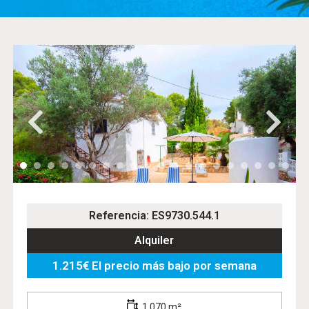
Referencia: ES9730.544.1
Alquiler
1.215€ El precio más bajo por semana
1.070 m²