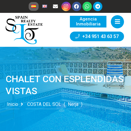
Agencia
Inmobiliaria
+34 951 43 63 57
CHALET CON ESPLENDIDAS
VISTAS
Inicio
COSTA DEL SOL
(
Nerja
)