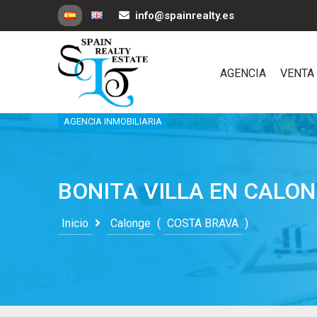
info@spainrealty.es
AGENCIA
VENTA
AGENCIA INMOBILIARIA
BONITA VILLA EN CALO
Inicio
Calonge
(
COSTA BRAVA
)