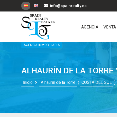
info@spainrealty.es
AGENCIA
VENTA
AGENCIA INMOBILIARIA
ALHAURÍN DE LA TORRE
Inicio
Alhaurín de la Torre
(
COSTA DEL SOL
)