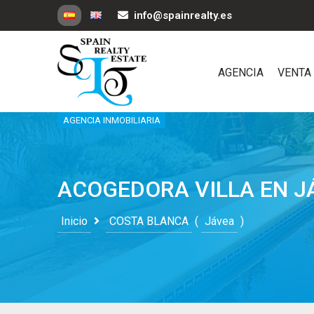
info@spainrealty.es
AGENCIA
VENTA
AGENCIA INMOBILIARIA
ACOGEDORA VILLA EN J
Inicio
COSTA BLANCA
(
Jávea
)