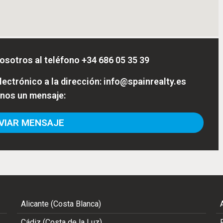
osotros al teléfono
+34 686 05 35 39
ectrónico a la dirección:
info@spainrealty.es
enos un mensaje:
IAR MENSAJE
Alicante (Costa Blanca)
Cádiz (Costa de la Luz)