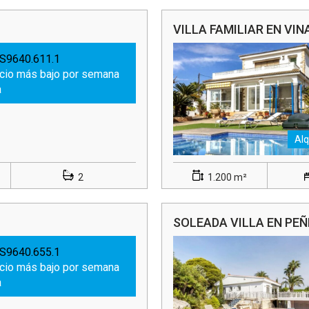
VILLA FAMILIAR EN VI
S9640.611.1
ecio más bajo por semana
a
Alq
2
1.200 m²
SOLEADA VILLA EN PE
S9640.655.1
ecio más bajo por semana
a