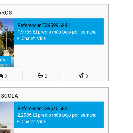
NARÓS
Referencia:
ES9599.624.1
1.975€ El precio más bajo por semana
Chalet, Villa
uiler
3
2
3
ÑISCOLA
Referencia:
ES9640.582.1
2.290€ El precio más bajo por semana
Chalet, Villa