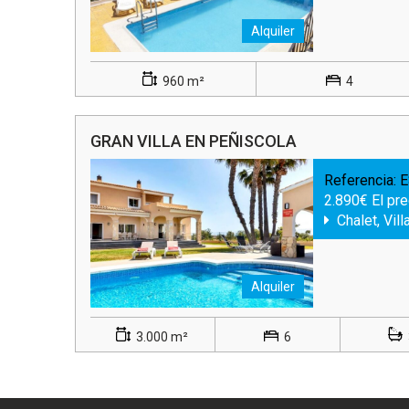
Alquiler
960 m²
4
GRAN VILLA EN PEÑISCOLA
Referencia:
E
2.890€ El pr
Chalet, Vill
Alquiler
3.000 m²
6