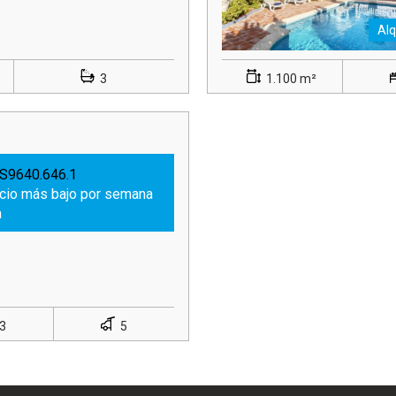
Alq
3
1.100 m²
S9640.646.1
ecio más bajo por semana
a
3
5