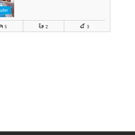
uiler
5
2
3