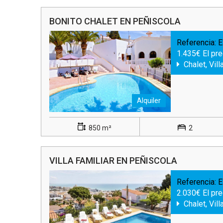
BONITO CHALET EN PEÑISCOLA
Referencia:
E
1.435€ El pr
Chalet, Vill
Alquiler
850 m²
2
VILLA FAMILIAR EN PEÑISCOLA
Referencia:
E
2.030€ El pr
Chalet, Vill