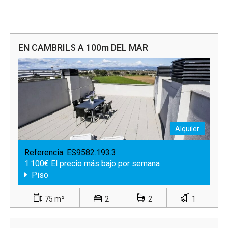
EN CAMBRILS A 100m DEL MAR
Alquiler
Referencia:
ES9582.193.3
1.100€ El precio más bajo por semana
Piso
75 m²
2
2
1