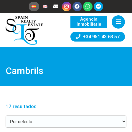
Agencia
Inmobiliaria
+34 951 43 63 57
Cambrils
17 resultados