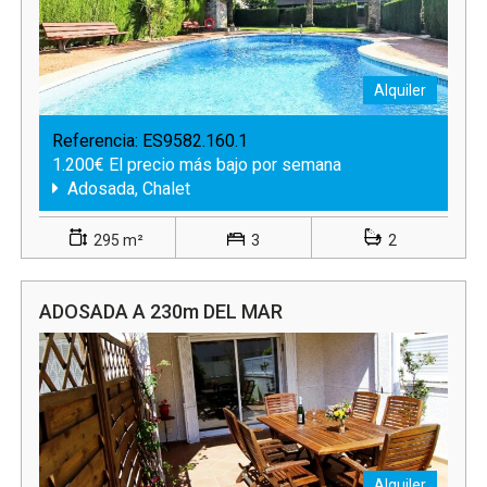
Alquiler
Referencia:
ES9582.160.1
1.200€ El precio más bajo por semana
Adosada, Chalet
295 m²
3
2
ADOSADA A 230m DEL MAR
Alquiler