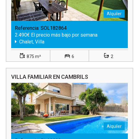
Alquiler
Referencia:
SOL182864
2.490€ El precio más bajo por semana
Chalet, Villa
875 m²
6
2
VILLA FAMILIAR EN CAMBRILS
Alquiler