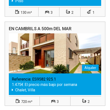
Piso
130 m²
3
2
1
EN CAMBRILS A 500m DEL MAR
Alquiler
Referencia:
ES9582.925.1
1.475€ El precio más bajo por semana
Chalet, Villa
720 m²
3
2