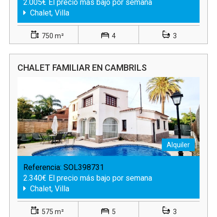
2.005€ El precio más bajo por semana
Chalet, Villa
750 m²
4
3
CHALET FAMILIAR EN CAMBRILS
Alquiler
Referencia:
SOL398731
2.340€ El precio más bajo por semana
Chalet, Villa
575 m²
5
3