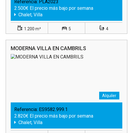
Referencia:
PLA2023
2.500€ El precio más bajo por semana
Chalet, Villa
1.200 m²
5
4
MODERNA VILLA EN CAMBRILS
Alquiler
Referencia:
ES9582.999.1
2.820€ El precio más bajo por semana
Chalet, Villa