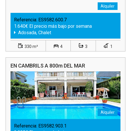
Alquiler
Referencia:
ES9582.600.7
1.640€ El precio más bajo por semana
Adosada, Chalet
330 m²
4
3
1
EN CAMBRILS A 800m DEL MAR
Alquiler
Referencia:
ES9582.903.1