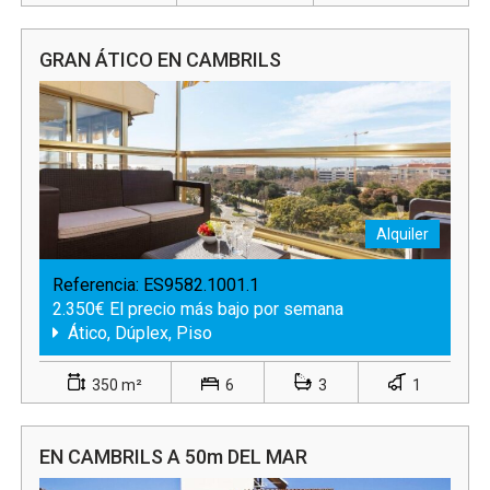
GRAN ÁTICO EN CAMBRILS
Alquiler
Referencia:
ES9582.1001.1
2.350€ El precio más bajo por semana
Ático, Dúplex, Piso
350 m²
6
3
1
EN CAMBRILS A 50m DEL MAR