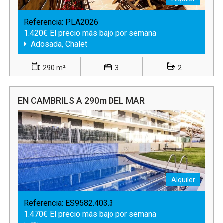
Referencia:
PLA2026
1.420€ El precio más bajo por semana
Adosada, Chalet
290 m²
3
2
EN CAMBRILS A 290m DEL MAR
Alquiler
Referencia:
ES9582.403.3
1.470€ El precio más bajo por semana