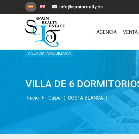
info@spainrealty.es
AGENCIA
VENTA
AGENCIA INMOBILIARIA
VILLA DE 6 DORMITORIO
Inicio
Calpe
(
COSTA BLANCA
)