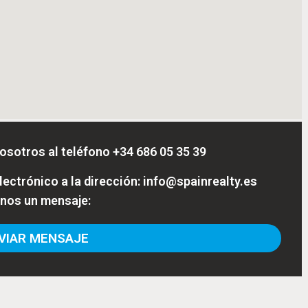
osotros al teléfono
+34 686 05 35 39
ectrónico a la dirección:
info@spainrealty.es
enos un mensaje:
IAR MENSAJE