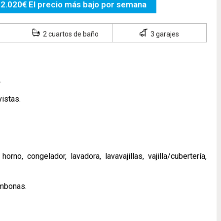
2.020€ El precio más bajo por semana
2 cuartos de baño
3 garajes
.
istas.
no, congelador, lavadora, lavavajillas, vajilla/cubertería,
umbonas.